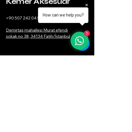
Kemer Aksesuar
How can we help you?
+90 507 242 04 59
Demirtaş mahallesi Murat efendi
1
sokak no 38, 34134 Fatih/İstanbul
Bize Ulaşın
34celik42.m@gmail.com
Gönder